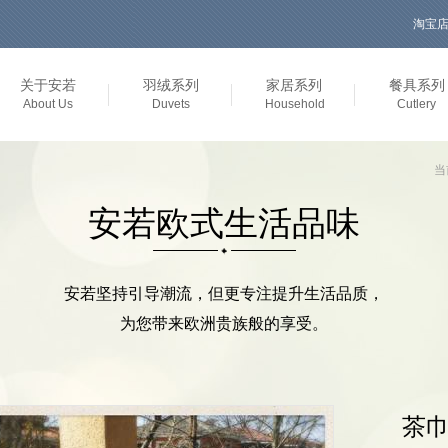
淘宝
生活品质
关于安若
羽绒系列
家居系列
餐具系列
About Us
Duvets
Household
Cutlery
当
安若欧式生活品味
安若坚持引导潮流，但更专注提升生活品质，
为您带来欧洲贵族般的享受。
茶