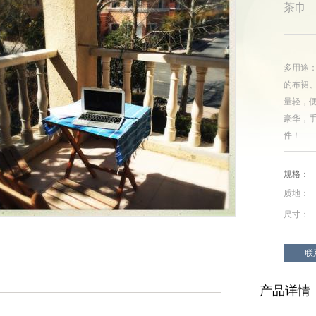
茶巾
多用途
的布裙、
量轻，
豪华，手
件！
规格：
质地：
尺寸：
联
产品详情